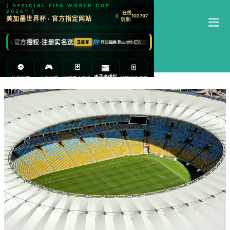
T
杏彩体育
M