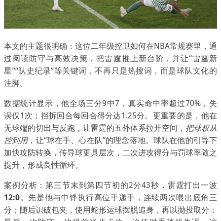
本文的主题很明确：这位二年级控卫如何在NBA常规赛里，通
过阅读防守与高效决策，把雷霆推上新台阶，并让“雷霆新
星”“队史纪录”等关键词，不再只是热搜词，而是球队文化的
注脚。
数据统计显示，他全场三分9中7，真实命中率超过70%，失
误仅1次；挡拆回合每回合得分达1.25分。更重要的是，他在
无球端的切出与反跑，让雷霆的五外体系拉开空间，
把球权从
控到用
，让“球在手、心在队”的理念落地。球队在他的引导下
加快攻防转换，传导球更具层次，二次进攻得分与罚球率随之
提升，形成良性循环。
案例分析：第三节末到第四节初的2分43秒，雷霆打出一波
12:0
。先是他与中锋执行高位手递手，连续两次喂出底角三
分；随后识破包夹，使用蛇形运球摆脱追身，再以抛投取分；