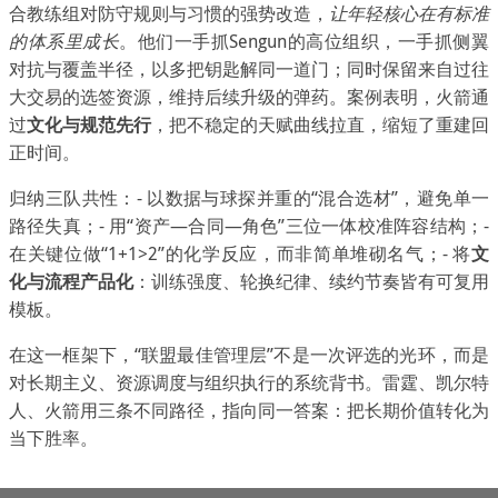
合教练组对防守规则与习惯的强势改造，
让年轻核心在有标准
的体系里成长
。他们一手抓Sengun的高位组织，一手抓侧翼
对抗与覆盖半径，以多把钥匙解同一道门；同时保留来自过往
大交易的选签资源，维持后续升级的弹药。案例表明，火箭通
过
文化与规范先行
，把不稳定的天赋曲线拉直，缩短了重建回
正时间。
归纳三队共性：- 以数据与球探并重的“混合选材”，避免单一
路径失真；- 用“资产—合同—角色”三位一体校准阵容结构；-
在关键位做“1+1>2”的化学反应，而非简单堆砌名气；- 将
文
化与流程产品化
：训练强度、轮换纪律、续约节奏皆有可复用
模板。
在这一框架下，“联盟最佳管理层”不是一次评选的光环，而是
对长期主义、资源调度与组织执行的系统背书。雷霆、凯尔特
人、火箭用三条不同路径，指向同一答案：把长期价值转化为
当下胜率。