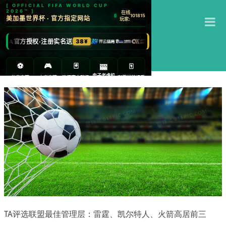
T
杏彩体育
M
TA评选联盟最佳管理层：雷霆、凯尔特人、火箭高居前三