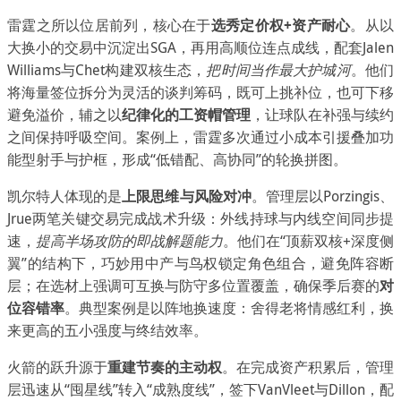
雷霆之所以位居前列，核心在于
选秀定价权+资产耐心
。从以
大换小的交易中沉淀出SGA，再用高顺位连点成线，配套Jalen
Williams与Chet构建双核生态，
把时间当作最大护城河
。他们
将海量签位拆分为灵活的谈判筹码，既可上挑补位，也可下移
避免溢价，辅之以
纪律化的工资帽管理
，让球队在补强与续约
之间保持呼吸空间。案例上，雷霆多次通过小成本引援叠加功
能型射手与护框，形成“低错配、高协同”的轮换拼图。
凯尔特人体现的是
上限思维与风险对冲
。管理层以Porzingis、
Jrue两笔关键交易完成战术升级：外线持球与内线空间同步提
速，
提高半场攻防的即战解题能力
。他们在“顶薪双核+深度侧
翼”的结构下，巧妙用中产与鸟权锁定角色组合，避免阵容断
层；在选材上强调可互换与防守多位置覆盖，确保季后赛的
对
位容错率
。典型案例是以阵地换速度：舍得老将情感红利，换
来更高的五小强度与终结效率。
火箭的跃升源于
重建节奏的主动权
。在完成资产积累后，管理
层迅速从“囤星线”转入“成熟度线”，签下VanVleet与Dillon，配