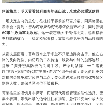
阿莱格里：明天看看普利西奇能否出战，米兰必须重返欧冠
一场决定走向的悬念，往往始于赛前的只言片语。阿莱格里在
发布会上提到：
普利西奇要到明天再评估能否出战
，同时强调
AC米兰必须重返欧冠
。这一表态既关乎伤情决策，也直指赛
季战略的核心——稳定欧冠资格，重塑欧战竞争力与品牌影响
力。
从竞技层面看，普利西奇之于米兰不只是边路突击手。他在右
路的反向跑位、内切后的二次传递，以及与中锋的肋部连线，
是米兰撕开密集防线的关键手段。若临时缺阵，米兰需要
以“速度+宽度”替代其“突破+终结”的组合价值：要么使用更强
对抗的边锋争取定位球与二点，要么通过双后腰前插弥补禁区
到位人数，确保禁区占位不被稀释。
阿莱格里的谨慎并非保守，而是现代赛程管理的理性选择。密
集比赛期，带伤出场的边锋往往在加速、急停和变向中放大受
伤风险，得不偿失。将体能、伤情与对手风格绑定评估，才是