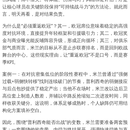
让核心球员在关键阶段保持“可持续战斗力”的方法论。就此而
言，明天再看，是对结果负责。
为什么是“必须重返欧冠”？其一，欧冠席位意味着稳定的高强
度对抗环境，直接提升年轻框架和引援吸引力；其二，欧冠奖
金与商业曝光能反哺阵容升级，形成正向循环；其三，对俱乐
部气质而言，米兰的目标从不是止步联赛排名，而是回到欧战
舞台的中心。这些现实理由，让“重返欧冠”不是口号，而是赛
季KPI。
案例一：在对抗密集低位的阶段性赛程中，米兰曾通过“强侧
过载+弱侧快转移”找到连续破门的节奏，普利西奇的弱侧接应
与后点包抄提供了稳定产出；当他不在场时，米兰改以边后卫
高位套上制造人数差，并辅以中路反抢缩短二次进攻时间，同
样收获关键分。这说明，体系足够成熟时，个人缺阵仍可用结
构化方案填补空白。
因此，围绕“普利西奇能否出战”的变数，米兰需要准备两套预
案：一套围绕他的盘带、内切与终结展开，强调快速切换与直