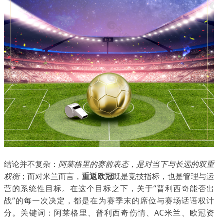
结论并不复杂：
阿莱格里的赛前表态，是对当下与长远的双重
权衡
；而对米兰而言，
重返欧冠
既是竞技指标，也是管理与运
营的系统性目标。在这个目标之下，关于“普利西奇能否出
战”的每一次决定，都是在为赛季末的席位与赛场话语权计
分。关键词：阿莱格里、普利西奇伤情、AC米兰、欧冠资