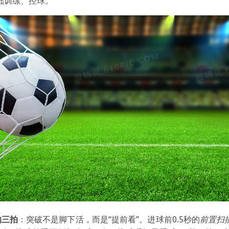
础训练、控球。
的三拍
：突破不是脚下活，而是“提前看”。进球前0.5秒的
前置扫