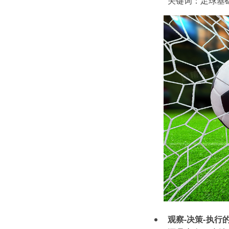
关键词：足球基
观察-决策-执行