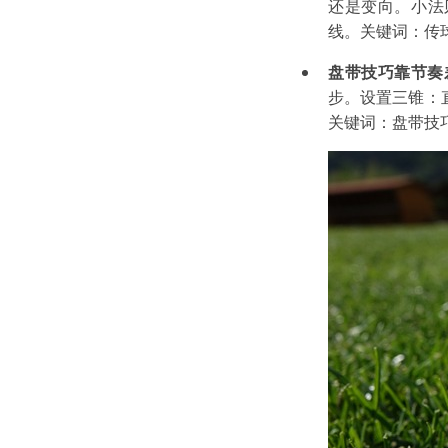
还是变向。小法
线。关键词：传
盘带技巧靠节奏
步。设置三锥：直
关键词：盘带技