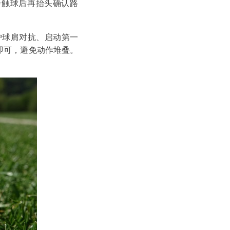
步触球后再抬头确认路
护球肩对抗、启动第一
即可，避免动作堆叠。