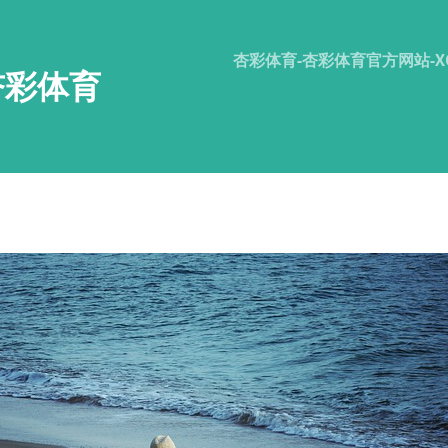
杏彩体育-杏彩体育官方网站-XC 
杏彩体育