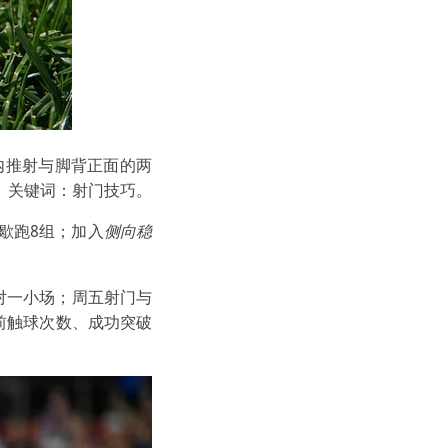
脚内推射与脚背正面的两
。关键词：射门技巧。
间歇跑8组；加入
侧向稳
对一小场；周五射门与
前触球次数、成功突破