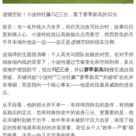
遗憾空砍！小波特狂飙7记三分，轰下赛季新高的32分
前言：当一名外线火力全开，却仍无法改写比分时，故事往往
更刺痛人心。小波特此役以高效输出点亮夜空，然而胜负的天
平并未倾向他这一边——这正是
遗憾空砍
的现实注脚。
这场球的主题很清晰：个人高光与团队短板的对照。在对手持
续收缩内线的背景下，小波特通过节奏变化和空间利用，多次
借掩护摆脱防守，投出
7记三分
，并以
赛季新高32分
完成自我
突破。关键词如“小波特”“三分狂飙”“赛季新高”“关键球”在此并
非堆砌，而是指向一个核心事实——他是此役最具威胁的进攻
点。
从手段看，他的得分并不单一：有持球挡拆后的急停，有弱侧
反跑后的定点，也有转换快攻中的追身三分。更重要的是，他
在关键时刻敢于出手，命中率并未被防守压力击穿，体现了稳
定的投射地基和良好的决策质量。若仅从个人“效率—产量”模
型衡量，这是一份几近完美的答卷。