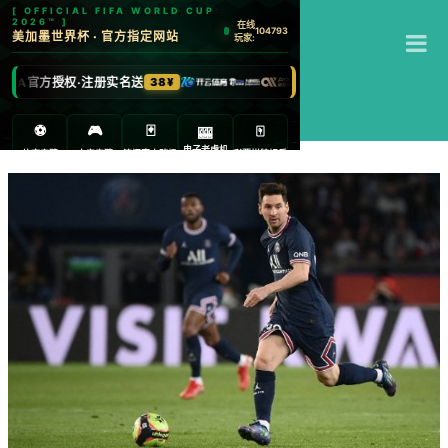
T
杏彩体育
M