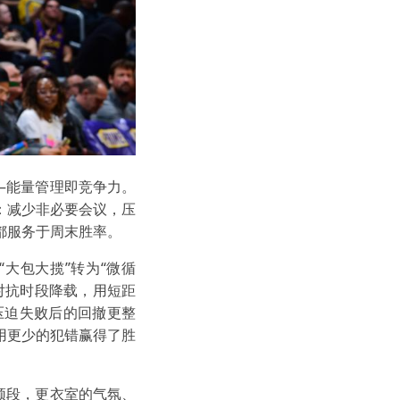
——能量管理即竞争力。
：减少非必要会议，压
都服务于周末胜率。
大包大揽”转为“微循
对抗时段降载，用短距
压迫失败后的回撤更整
用更少的犯错赢得了胜
频段，更衣室的气氛、