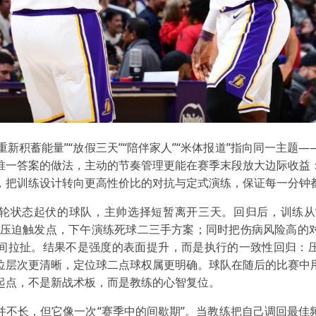
“重新积蓄能量”“放假三天”“陪伴家人”“米体报道”指向同一主题
唯一答案的做法，主动的节奏管理更能在赛季末段放大边际收益
，把训练设计转向更高性价比的对抗与定式演练，保证每一分钟
轮状态起伏的球队，主帅选择短暂离开三天。回归后，训练从“
位压迫触发点，下午演练死球二三手方案；同时把伤病风险高的
间拉扯。结果不是强度的表面提升，而是执行的一致性回归：
位层次更清晰，定位球二点球权属更明确。球队在随后的比赛中
起点，不是新战术板，而是教练的心智复位。
并不长，但它像一次“赛季中的间歇期”。当教练把自己调回最佳