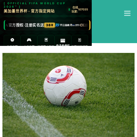
T
杏彩体育
M