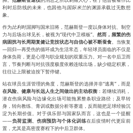
脚。
范赫斯登退役
的消息之所以刺痛人心，在于他曾被看作比
利时后防线的未来，也因他与
国际米兰
的渊源承载过无数想
象。
作为
比利时国脚
与国米旧将，范赫斯登一度以身体对抗、制空
力与后场出球见长，被视为“现代中卫模板”。
然而，频繁的伤
病困扰与长周期复健让竞技状态与自信心被不断蚕食
。当恢复
—回归—再受伤的循环成为生活常态，年轻球员面临的不仅是
身体负荷，更是心理与职业规划的双重压力。对一名中后卫而
言，节奏判断与对抗强度极度依赖连续出场，缺少稳定积累，
往往让上限被迫按下暂停键。
站在球员生涯管理的角度，范赫斯登的选择并非“逃离”，而是
在风险、健康与长远人生之间做出的主动权衡
：若继续消耗，
潜在伤病风险与边缘化出场可能拖累整条职业路径；及早转
身，转向教练、青训或数据分析等赛道，反而能把足球经验沉
淀为长期价值。对于俱乐部与国家队而言，这也是一个提醒
——
负荷监测、伤病预防与个体化训练
在后疫情时代更应前
置，尤其是高密度赛程下的中后卫群体。