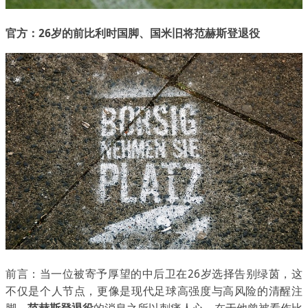
官方：26岁的前比利时国脚、国米旧将范赫斯登退役
前言：当一位被寄予厚望的中后卫在26岁选择告别绿茵，这
不仅是个人节点，更像是现代足球高强度与高风险的清醒注